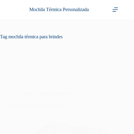
Pular
para
Mochila Térmica Personalizada
o
conteúdo
Tag
mochila térmica para brindes
mochila térmica personalizada
Mochila Térmica para Bebida