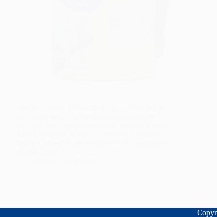
Mochila Térmica Personalizada para bebidas Em
um cenário onde a experiência do consumidor é
cada vez mais valorizada, eventos de grande porte
exigem soluções criativas. O objetivo é otimizar a
logística e garantir um atendimento de qualidade ao
público. Nesse…
admin
23/09/2024
Copyri