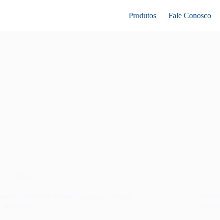
Produtos
Fale Conosco
Blog
Mochila Térmica Personalizada para Brinde
Mochi
Corporativo
valori