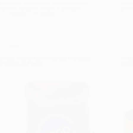
e praticidade para o público. Este guia completo
ferram
explora as vantagens, os tipos, as aplicações…
promo
fernando
17/12/2024
Blog
Mochila Térmica Desenvolvida para Distribuição
Mochi
de Bebidas em Eventos
de Be