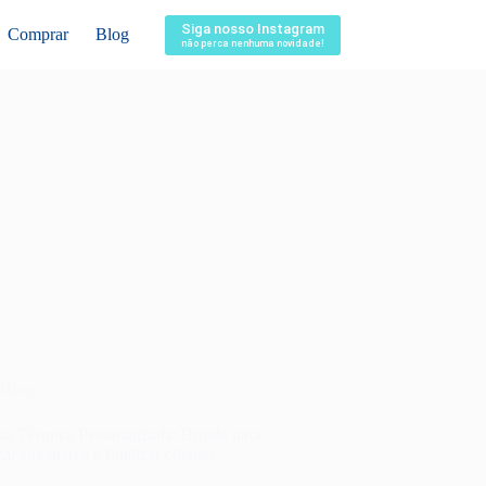
Siga nosso Instagram
Comprar
Blog
não perca nenhuma novidade!
Blog
la Térmica Personalizada: Brinde para
zar sua marca e fidelizar clientes