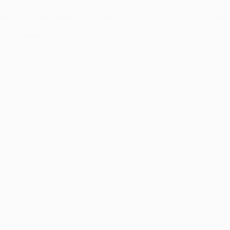
Eventos Em grandes eventos esportivos, shows e
client
festivais, vender bebidas representa uma das
Oferec
principais fontes de receita. No entanto, também é
clássi
um dos maiores desafios…
a…
fernando
24/09/2024