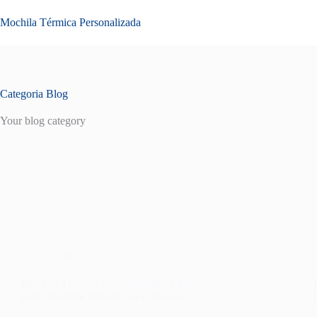
Pular
para
Mochila Térmica Personalizada
o
conteúdo
Categoria
Blog
Your blog category
Blog
Mochila Térmica Personalizada: A Solução Ideal
para Venda de Bebidas no Carnaval