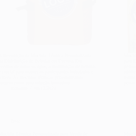
A Revolução da Mochila Térmica Personalizada
Mochi
na Distribuição de Bebidas em Eventos Em
para 
eventos de todos os tipos, a distribuição de bebidas
penso
é crucial para manter os participantes hidratados e
públi
felizes. As mochilas térmicas personalizadas
forma 
surgem como uma solução inovadora…
person
fernando
08/12/2024
Blog
Mochila Térmica Personalizada para Venda de
Mochi