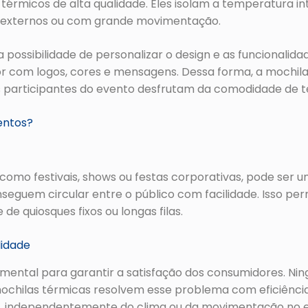
térmicos de alta qualidade. Eles isolam a temperatura i
 externos ou com grande movimentação.
a possibilidade de personalizar o design e as funcionali
or com logos, cores e mensagens. Dessa forma, a mochi
s participantes do evento desfrutam da comodidade de t
entos?
como festivais, shows ou festas corporativas, pode ser um 
onseguem circular entre o público com facilidade. Isso p
de quiosques fixos ou longas filas.
lidade
ental para garantir a satisfação dos consumidores. Ni
mochilas térmicas resolvem esse problema com eficiência
, independentemente do clima ou da movimentação no 