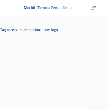
Pular
para
Mochila Térmica Personalizada
o
conteúdo
Tag
necessaire promocional com logo
necessaire personalizada
Necessaire Personalizada para Brinde