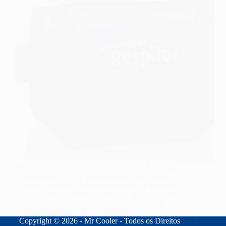
Necessaire Personalizada para Brinde de Empresas:
Organização, Estilo e Divulgação da Sua Marca
Quando o assunto é brinde corporativo, a necessaire
personalizada se destaca como uma opção versátil,
funcional e com excelente custo-benefício. Seja em
ações promocionais, feiras, eventos ou…
Copyright © 2026 - Mr Cooler - Todos os Direitos
fernando
31/07/2025