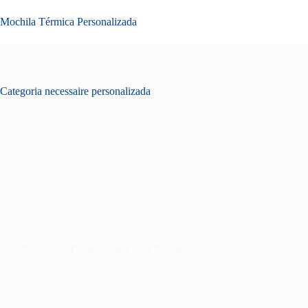
Pular
para
Mochila Térmica Personalizada
o
conteúdo
Categoria
necessaire personalizada
necessaire personalizada
Necessaire Personalizada para Brinde