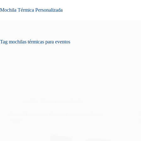
Pular
para
Mochila Térmica Personalizada
o
conteúdo
Tag
mochilas térmicas para eventos
mochila térmica personalizada
Como Manter Suas Bebidas Geladas por Mais
Tempo