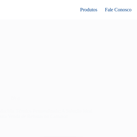
Produtos
Fale Conosco
Blog
Mochila Térmica Personalizada: A Solução Ideal
para Venda de Bebidas no Carnaval