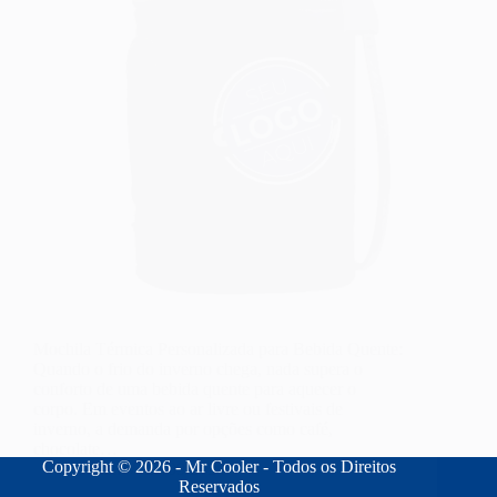
Mochila Térmica Personalizada para Bebida Quente:
Quando o frio do inverno chega, nada supera o
conforto de uma bebida quente para aquecer o
corpo. Em eventos ao ar livre ou festivais de
inverno, a demanda por opções como café,
chocolate…
Copyright © 2026 - Mr Cooler - Todos os Direitos
admin
23/09/2024
Reservados