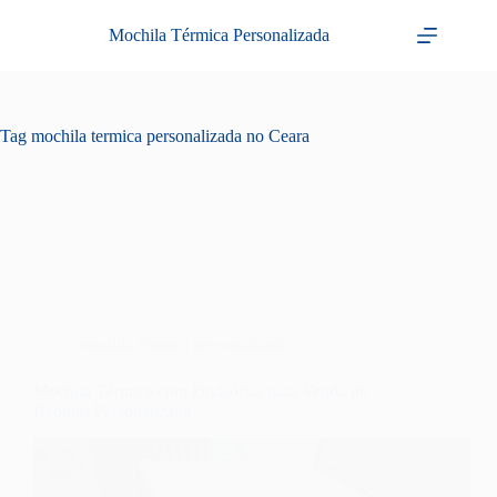
Pular
para
Mochila Térmica Personalizada
o
conteúdo
Tag
mochila termica personalizada no Ceara
mochila térmica personalizada
Mochila Térmica com Divisórias para Venda de
Bebidas Personalizada