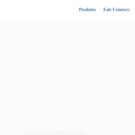
Produtos
Fale Conosco
mochila térmica personalizada
Mochila Térmica Grande Personalizada
Mochi