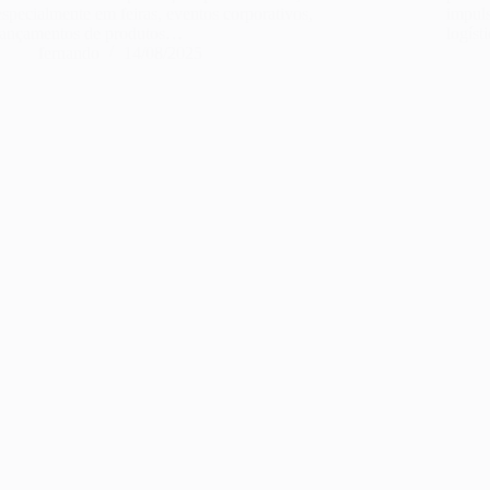
especialmente em feiras, eventos corporativos,
impuls
lançamentos de produtos…
logís
fernando
14/08/2025