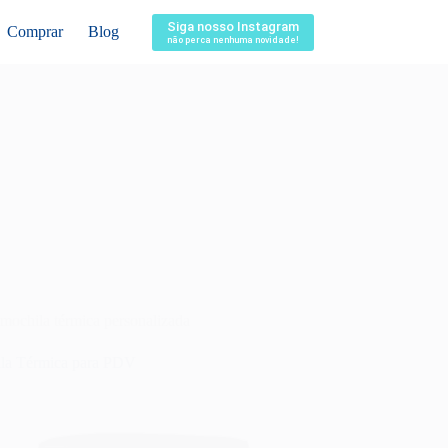
Siga nosso Instagram
Comprar
Blog
não perca nenhuma novidade!
mochila térmica personalizada
la Térmica para PDV