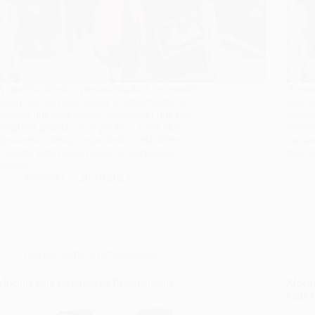
A mochila térmica personalizada é um modelo
A moch
desenvolvido para manter a temperatura das
uma so
bebidas por mais tempo, garantindo que elas
otimiz
cheguem geladas até o público. Com alças
evento
ajustáveis e design ergonômico, ela oferece
carnav
conforto para quem realiza a distribuição,
funci
mesmo…
fernando
29/10/2025
mochila térmica personalizada
Mochila para Degustação Personalizada
Mochi
Café 