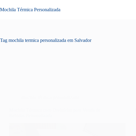
Pular
para
Mochila Térmica Personalizada
o
conteúdo
Tag
mochila termica personalizada em Salvador
mochila térmica personalizada
Mochila Térmica com Divisórias para Venda de
Bebidas Personalizada