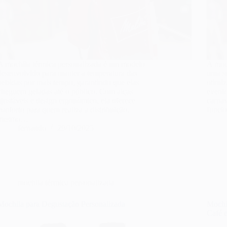
A mochila térmica personalizada é um modelo
A moch
desenvolvido para manter a temperatura das
uma so
bebidas por mais tempo, garantindo que elas
otimiz
cheguem geladas até o público. Com alças
evento
ajustáveis e design ergonômico, ela oferece
carnav
conforto para quem realiza a distribuição,
funci
mesmo…
fernando
29/10/2025
mochila térmica personalizada
Mochila para Degustação Personalizada
Mochi
Café 