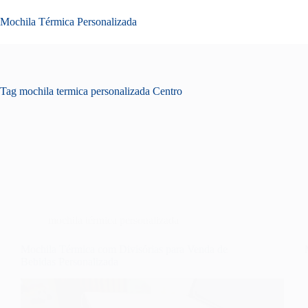
Pular
para
Mochila Térmica Personalizada
o
conteúdo
Tag
mochila termica personalizada Centro
mochila térmica personalizada
Mochila Térmica com Divisórias para Venda de
Bebidas Personalizada