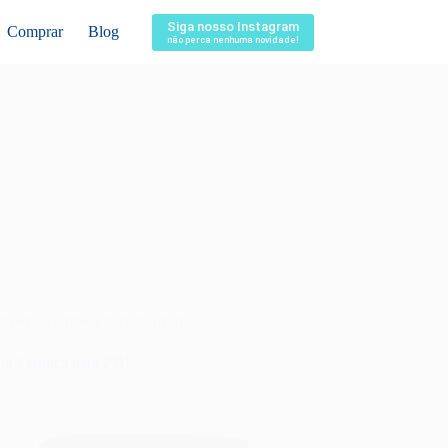
Siga nosso Instagram
Comprar
Blog
não perca nenhuma novidade!
mochila térmica personalizada
la Térmica para PDV