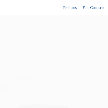
Produtos
Fale Conosco
mochila térmica personalizada
Mochila Térmica Grande Personalizada
Mochi