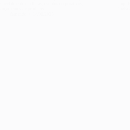
especialmente em feiras, eventos corporativos,
impuls
lançamentos de produtos…
logís
fernando
14/08/2025