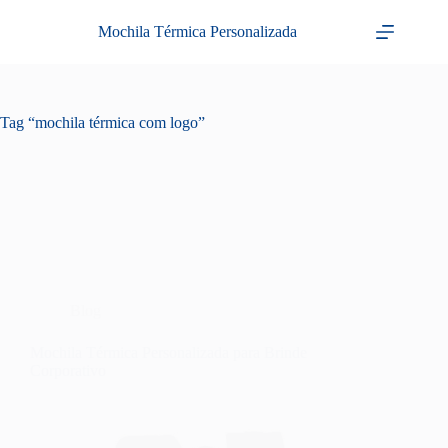
Pular
para
Mochila Térmica Personalizada
o
conteúdo
Tag
“mochila térmica com logo”
Blog
Mochila Térmica Personalizada para Brinde
Corporativo