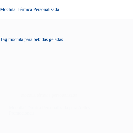
Pular
para
Mochila Térmica Personalizada
o
conteúdo
Tag
mochila para bebidas geladas
mochila térmica personalizada
Mochila Térmica Personalizada para Ações
Promocionais