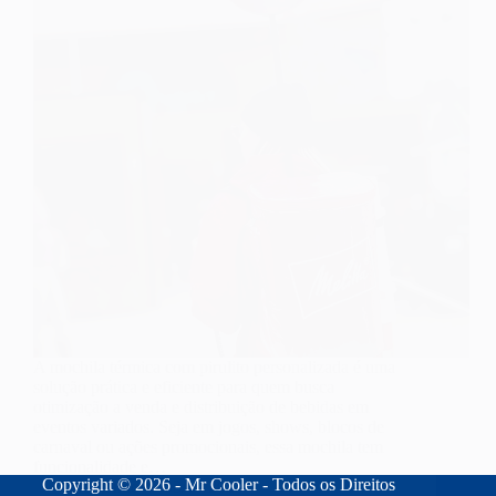
A mochila térmica com pirulito personalizada é uma
solução prática e eficiente para quem busca
otimização a venda e distribuição de bebidas em
eventos variados. Seja em jogos, shows, blocos de
carnaval ou ações promocionais, essa mochila tem
funcionalidade e…
Copyright © 2026 - Mr Cooler - Todos os Direitos
fernando
03/10/2025