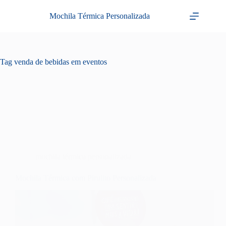
Pular
para
Mochila Térmica Personalizada
o
conteúdo
Tag
venda de bebidas em eventos
mochila térmica personalizada
Mochila Térmica com Pirulito Personalizada