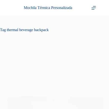
Pular
para
Mochila Térmica Personalizada
o
conteúdo
Tag
thermal beverage backpack
mochila térmica personalizada
Mochila Térmica com Divisórias para Venda de
Bebidas Personalizada