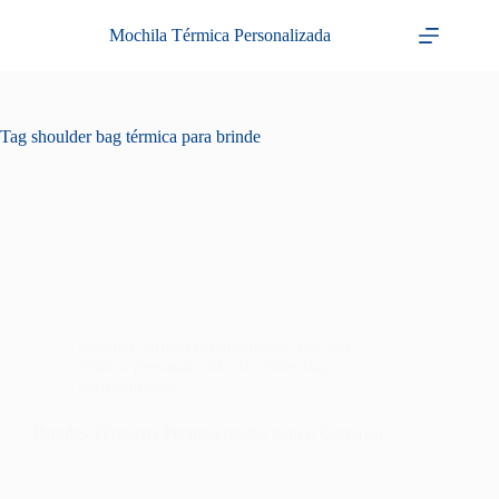
Pular
para
Mochila Térmica Personalizada
o
conteúdo
Tag
shoulder bag térmica para brinde
mochila térmica personalizada
,
pochete
termica personalizada
,
shoulder bag
personalizada
Brindes Térmicos Personalizados para o Carnaval