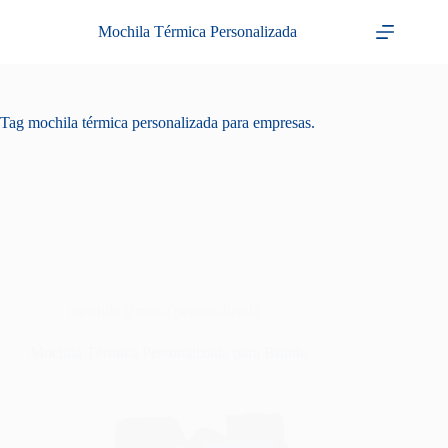
Pular
para
Mochila Térmica Personalizada
o
conteúdo
Tag
mochila térmica personalizada para empresas.
mochila térmica personalizada
Mochila Térmica Personalizada para Brinde