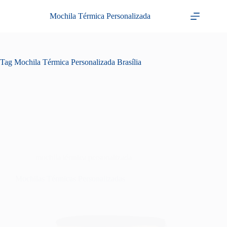
Pular
para
Mochila Térmica Personalizada
o
conteúdo
Tag
Mochila Térmica Personalizada Brasília
mochila térmica personalizada
Mochilas Térmicas Personalizadas