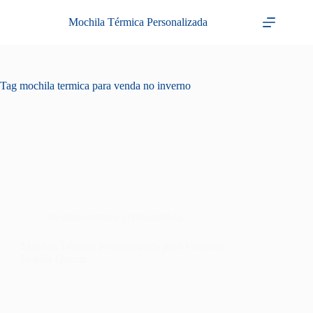
Pular
para
Mochila Térmica Personalizada
o
conteúdo
Tag
mochila termica para venda no inverno
mochila térmica personalizada
Mochila Térmica Personalizada para Venda de
Bebida Quente