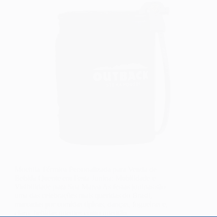
Mochila Térmica Personalizada para Venda de
Bebida Quente em Festa Junina: Mobilidade e
Visibilidade para Sua Marca As festas juninas são
uma das celebrações mais queridas do Brasil,
marcadas por comidas típicas, danças, fogueiras e,
claro, bebidas quentes como quentão,…