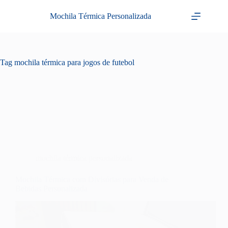
Pular
para
Mochila Térmica Personalizada
o
conteúdo
Tag
mochila térmica para jogos de futebol
mochila térmica personalizada
Mochila Térmica com Divisórias para Venda de
Bebidas Personalizada