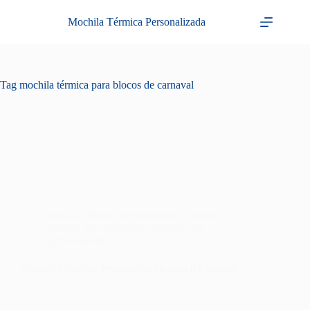
Pular
para
Mochila Térmica Personalizada
o
conteúdo
Tag
mochila térmica para blocos de carnaval
mochila térmica personalizada
,
pochete
termica personalizada
,
shoulder bag
personalizada
Brindes Térmicos Personalizados para o Carnaval