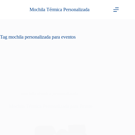
Pular
para
Mochila Térmica Personalizada
o
conteúdo
Tag
mochila personalizada para eventos
mochila térmica personalizada
Mochila Térmica Personalizada para Brinde