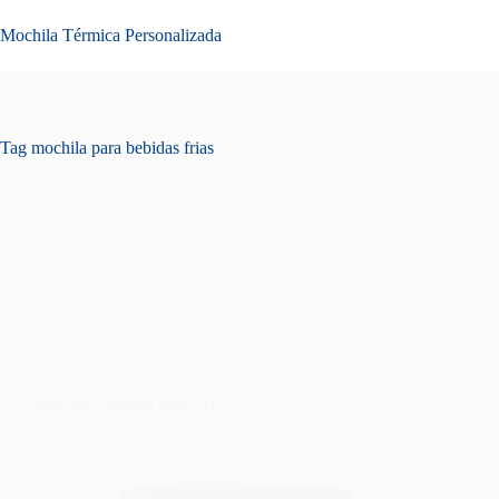
Pular
para
Mochila Térmica Personalizada
o
conteúdo
Tag
mochila para bebidas frias
mochila térmica personalizada
Mochila Térmica para PDV