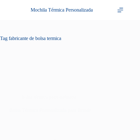
Pular
para
Mochila Térmica Personalizada
o
conteúdo
Tag
fabricante de bolsa termica
bolsa térmica personalizada
Bolsa Térmica Personalizada para Brinde