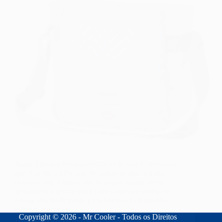
Bolsa Térmica Personalizada: O Brinde Corporativo
que Sua Marca Precisa No universo dos brindes
corporativos, a busca por itens que realmente se
destaquem e gerem valor para a marca é constante.
Longe dos tradicionais e muitas vezes esquecidos
objetos, empresas…
Copyright © 2026 - Mr Cooler - Todos os Direitos
fernando
26/06/2025