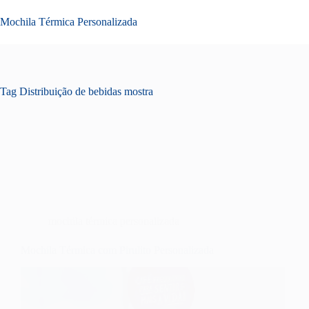
Pular
para
Mochila Térmica Personalizada
o
conteúdo
Tag
Distribuição de bebidas mostra
mochila térmica personalizada
Mochila Térmica com Pirulito Personalizada