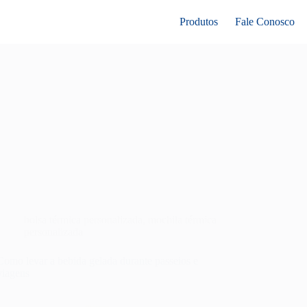
Produtos
Fale Conosco
bolsa térmica personalizada
,
mochila térmica
personalizada
Como levar a bebida gelada durante passeios e
viagens