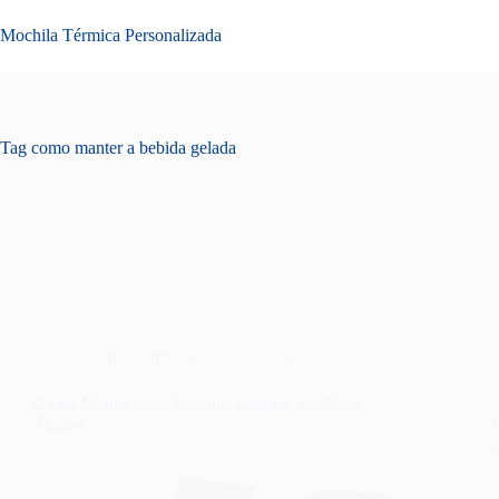
Pular
para
Mochila Térmica Personalizada
o
conteúdo
Tag
como manter a bebida gelada
mochila térmica personalizada
Como Manter Suas Bebidas Geladas por Mais
Tempo