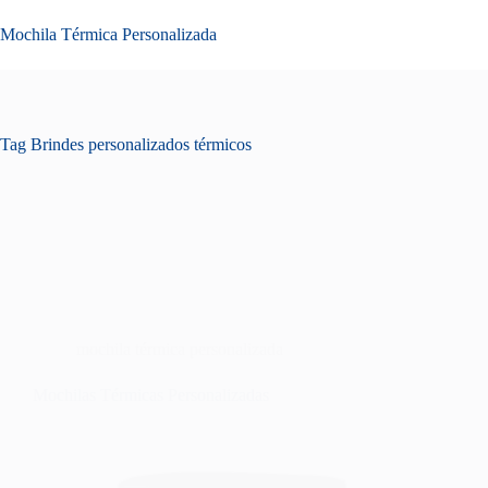
Pular
para
Mochila Térmica Personalizada
o
conteúdo
Tag
Brindes personalizados térmicos
mochila térmica personalizada
Mochilas Térmicas Personalizadas