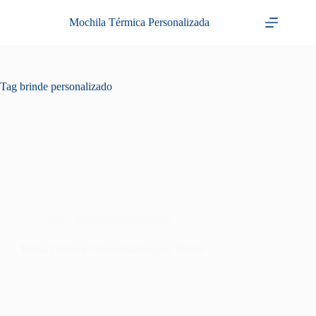
Pular
para
Mochila Térmica Personalizada
o
conteúdo
Tag
brinde personalizado
bolsa térmica personalizada
Bolsa Térmica Personalizada para Brinde