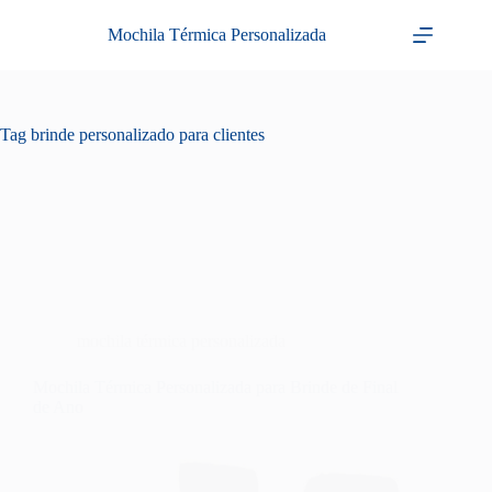
Pular
para
Mochila Térmica Personalizada
o
conteúdo
Tag
brinde personalizado para clientes
mochila térmica personalizada
Mochila Térmica Personalizada para Brinde de Final
de Ano