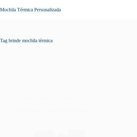
Pular
para
Mochila Térmica Personalizada
o
conteúdo
Tag
brinde mochila térmica
mochila térmica personalizada
Mochila Térmica Personalizada para Brinde