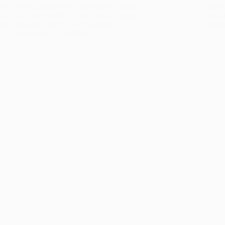
uma das celebrações mais queridas do Brasil,
marca.
marcadas por comidas típicas, danças, fogueiras e,
cobiça
claro, bebidas quentes como quentão,…
sobre
fernando
22/04/2025