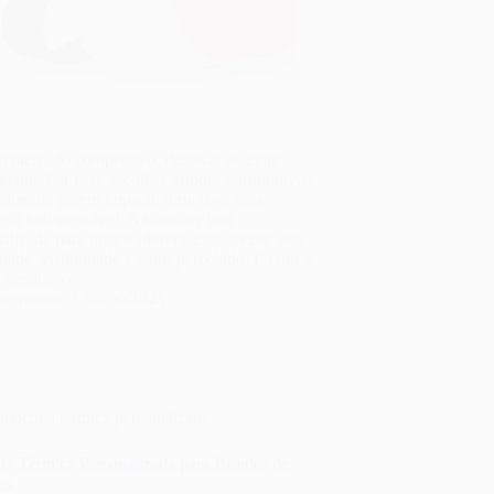
 mercado competitivo, destacar-se exige
vidade. Por isso, escolher brindes corporativos
ealmente gerem impacto tornou-se uma
égia indispensável. A shoulder bag
alizada para brinde oferece exatamente isso:
idade, visibilidade e valor percebido. E com a
 térmica, o…
fernando
05/06/2025
mochila térmica personalizada
la Térmica Personalizada para Brindes de
es