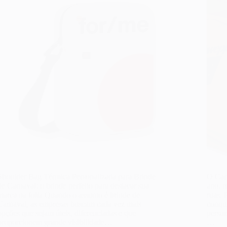
Shoulder Bag Térmica Personalizada para Brinde
O Car
de Carnaval: o brinde perfeito para destacar sua
ano, r
marca na folia Quando o assunto é brinde de
ruas. 
Carnaval, as empresas buscam cada vez mais
conqui
opções que sejam úteis, diferenciadas e que
person
proporcionem grande visibilidade…
…