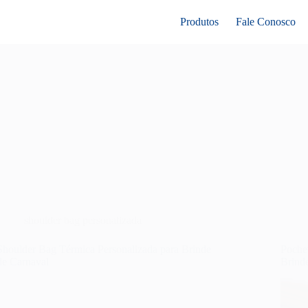
Produtos
Fale Conosco
shoulder bag personalizada
Shoulder Bag Térmica Personalizada para Brinde
Poche
de Carnaval
Brinde