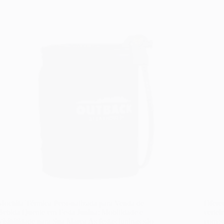
Mochila Térmica Personalizada para Venda de
Oferec
Bebida Quente em Festa Junina: Mobilidade e
certei
Visibilidade para Sua Marca As festas juninas são
com su