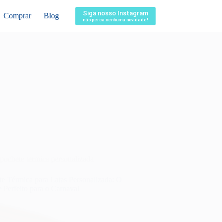
Siga nosso Instagram
Comprar
Blog
não perca nenhuma novidade!
pochete termica personalizada
te Térmica para Latas Personalizada: O
 Perfeito para o Carnaval