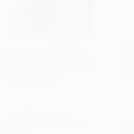
Em um
criati
Como levar a bebida gelada durante passeios e
que r
viagens Viajar e aproveitar passeios ao ar livre é
estrat
sempre um momento especial, mas manter a bebida
person
gelada durante todo o trajeto pode ser um desafio.
pratic
Seja para uma viagem longa, um…
opção
fernando
02/09/2025
mochila térmica personalizada
Mochila Térmica Personalizada para Venda de
Mochi
Bebida Quente
Client