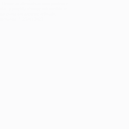
 Dentre as alternativas mais práticas e
das, a mochila térmica sob medida se
ssai como um presente refinado,…
fernando
25/03/2025