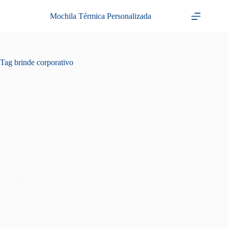
Pular
para
Mochila Térmica Personalizada
o
conteúdo
Tag
brinde corporativo
bolsa térmica personalizada
Fábrica de Bolsa Térmica Personalizada