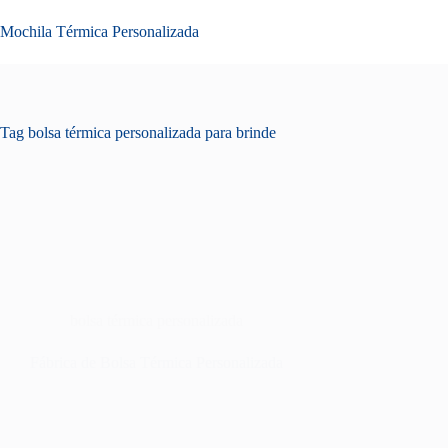
Pular
para
Mochila Térmica Personalizada
o
conteúdo
Tag
bolsa térmica personalizada para brinde
bolsa térmica personalizada
Fábrica de Bolsa Térmica Personalizada